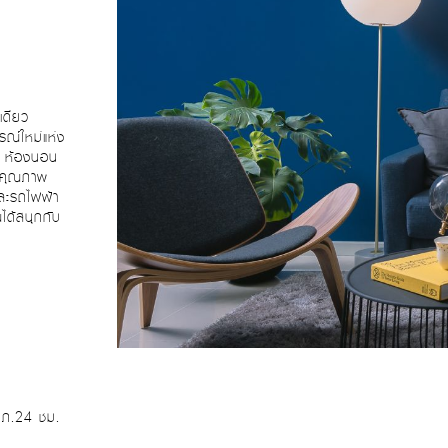
เดี่ยว
ณ์ใหม่แห่ง
 4 ห้องนอน
คมคุณภาพ
ละรถไฟฟ้า
ได้สนุกกับ
รปภ.24 ชม.