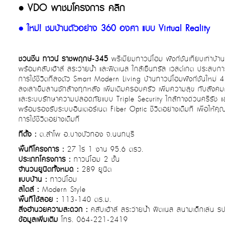
• VDO พาชมโครงการ คลิก
• ใหม่! ชมบ้านตัวอย่าง 360 องศา แบบ Virtual Reality
ชวนชื่น ทาวน์ ราชพฤกษ์-345
พรีเมี่ยมทาวน์โฮม ฟังก์ชั่นเทียบเท่าบ้าน
พร้อมคลับเฮ้าส์ สระว่ายน้ำ และฟิตเนส ใกล้เซ็นทรัล เวสต์เกต
ประสบการ
การใช้ชีวิตที่ลงตัว Smart Modern Living บ้านทาวน์โฮมฟังก์ชั่นใหม่
ลงเสาเข็มลานซักล้างทุกหลัง เพิ่มเติมครอบครัว เพิ่มความสุข กับสัง
และระบบรักษาความปลอดภัยแบบ Triple Security ใกล้ทางด่วนศรีรัช แ
พร้อมรองรับระบบอินเตอร์เนต Fiber Optic ชีวิตอย่างเต็มที เพื่อให้คุณ
การใช้ชีวิตอย่างเต็มที่
ที่ตั้ง :
ต.ลำโพ อ.บางบัวทอง จ.นนทบุรี
พื้นที่โครงการ :
27 ไร่ 1 งาน 95.6 ตรว.
ประเภทโครงการ :
ทาวน์โฮม 2 ชั้น
จำนวนยูนิตทั้งหมด :
289 ยูนิต
แบบบ้าน :
ทาวน์โฮม
สไตล์ :
Modern Style
พื้นที่ใช้สอย :
113-140 ตร.ม.
สิ่งอำนวยความสะดวก :
คลับเฮ้าส์ สระว่ายน้ำ ฟิตเนส สนามเด็กเล่น 
ข้อมูลเพิ่มเติม
โทร. 064-221-2419