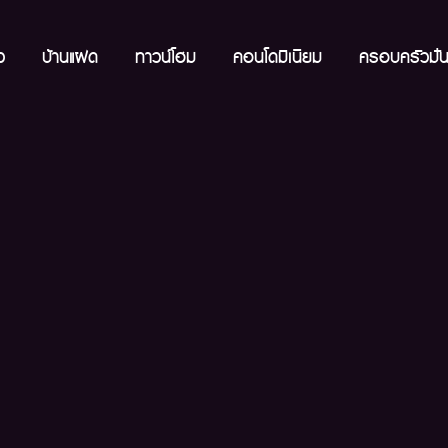
ว
บ้านแฝด
ทาวน์โฮม
คอนโดมิเนียม
ครอบครัวมั่