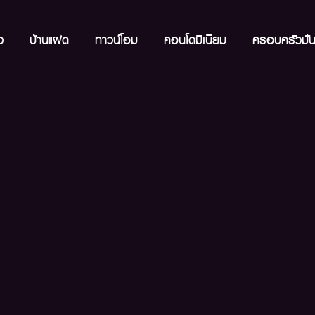
ว
บ้านแฝด
ทาวน์โฮม
คอนโดมิเนียม
ครอบครัวมั่